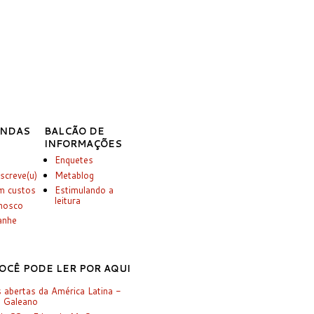
INDAS
BALCÃO DE
INFORMAÇÕES
Enquetes
screve(u)
Metablog
m custos
Estimulando a
leitura
onosco
anhe
OCÊ PODE LER POR AQUI
s abertas da América Latina -
 Galeano