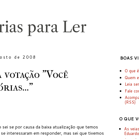
gosto de 2008
BOAS V
 votação "Você
O que é
Quem e
rias..."
Leia se
Fale c
Acomp
(RSS)
O QUE V
sei se por causa da baixa atualização que temos
As veia
 se interessaram em responder, mas sei que tivemos
Eduardo