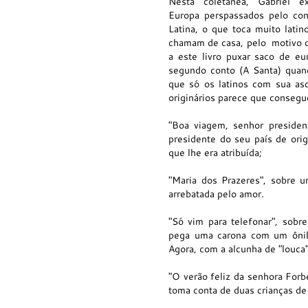
Nesta coletânea, Gabriel e
Europa
perspassados pelo con
Latina, o que toca muito lati
chamam de casa, pelo motivo 
a este livro puxar saco de eu
segundo conto (A Santa) quan
que só os latinos com sua as
originários parece que conseg
"Boa viagem, senhor preside
presidente do seu país de ori
que lhe era atribuída;
"Maria dos Prazeres", sobre u
arrebatada pelo amor.
"Só vim para telefonar", sobr
pega uma carona com um ônib
Agora, com a alcunha de "louca"
"O verão feliz
da senhora Forb
toma conta de duas crianças de 