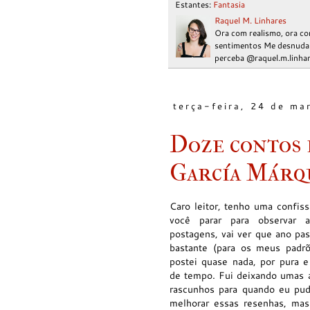
Estantes:
Fantasia
Raquel M. Linhares
Ora com realismo, ora co
sentimentos Me desnudar 
perceba @raquel.m.linha
terça-feira, 24 de ma
Doze contos 
García Márq
Caro leitor, tenho uma confiss
você parar para observar 
postagens, vai ver que ano pas
bastante (para os meus padr
postei quase nada, por pura e
de tempo. Fui deixando umas 
rascunhos para quando eu pud
melhorar essas resenhas, ma