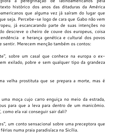
xplora a peregrinação de latinoamericanos pela
texto histórico d
os anos das ditaduras da América
noamericanos que alguma vez já saíram do lugar que
que seja.
Percebe-se logo de cara que Gabo não vem
ropeu, já escancarando parte de suas intenções no
do descreve o cheiro de couve dos europeus, coisa
cendência e herança genética e cultural dos povos
ue sentir. Merecem menção também os contos:
nte", sobre um casal que conhece na europa o ex-
gem exilado, pobre e sem qualquer tipo da grandeza
ma velha prostituta que se prepara a morte, mas é
e uma moça cujo carro enguiça no meio da estrada,
us para que a leva para dentro de um manicômio.
, como ela vai conseguir sair dali?
es", um conto sensacional sobre uma preceptora que
férias numa praia paradisíaca na Sicília.