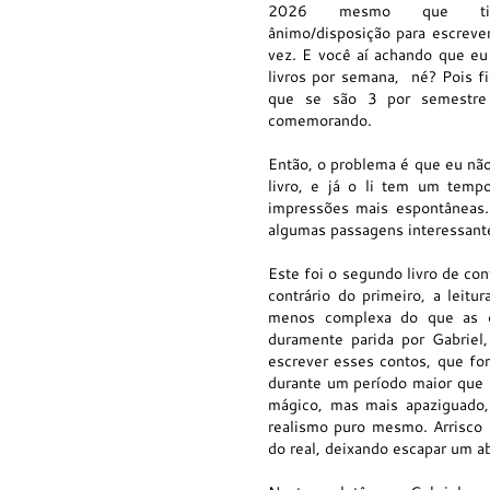
2026 mesmo que tiv
ânimo/disposição para escreve
vez. E você aí achando que eu
livros por semana, né? Pois fi
que se são 3 por semestre
comemorando.
Então, o problema é que eu não
livro, e já o li tem um temp
impressões mais espontâneas
algumas passagens interessante
Este foi o segundo livro de con
contrário do primeiro, a leit
menos complexa do que as o
duramente parida por Gabriel
escrever esses contos, que for
durante um período maior que 
mágico, mas mais apaziguado
realismo puro mesmo. Arrisco 
do real, deixando escapar um ab