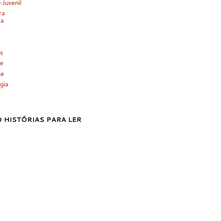
-Juvenil
ra
ra
es
e
se
gia
 HISTÓRIAS PARA LER