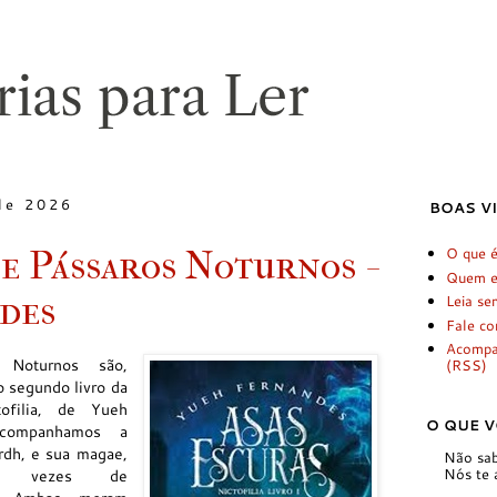
de 2026
BOAS V
 e Pássaros Noturnos -
O que 
Quem e
des
Leia se
Fale c
Acomp
 Noturnos são,
(RSS)
o segundo livro da
ofilia, de Yueh
O QUE V
acompanhamos a
rdh, e sua magae,
Não sab
s vezes de
Nós te