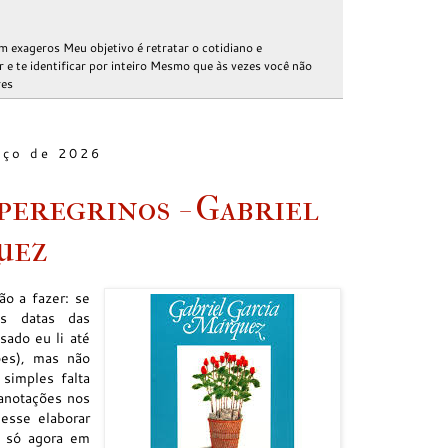
m exageros Meu objetivo é retratar o cotidiano e
e te identificar por inteiro Mesmo que às vezes você não
res
rço de 2026
peregrinos - Gabriel
uez
ão a fazer: se
as datas das
sado eu li até
ões), mas não
 simples falta
anotações nos
esse elaborar
s só agora em