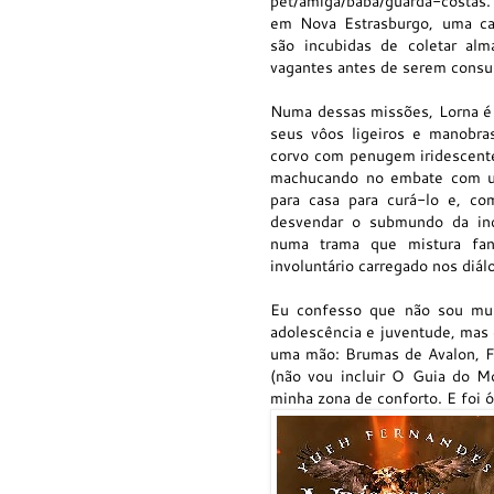
pet/amiga/babá/guarda-cost
em Nova Estrasburgo, uma cap
são incubidas de coletar alm
vagantes antes de serem consu
Numa dessas missões, Lorna 
seus vôos ligeiros e manobra
corvo com penugem iridescent
machucando no embate com u
para casa para curá-lo e, co
desvendar o submundo da ind
numa trama que mistura fan
involuntário carregado nos diál
Eu confesso que não sou muit
adolescência e juventude, mas 
uma mão: Brumas de Avalon, Fr
(não vou incluir O Guia do Mo
minha zona de conforto. E foi 