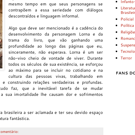
Infanto
mesmo tempo em que seus personagens se
Literatu
contrapõem a essa seriedade com diálogos
Brasilei
descontraídos e linguagem informal.
Policial
Política
Algo que deve ser mencionado é a cadência do
Religiõ
desenvolvimento da personagem Lorna e da
Romanc
trama do livro, que vão ganhando uma
Suspen
profundidade ao longo das páginas que eu,
Tecnolo
sinceramente, não esperava. Lorna é um ser
não-vivo cheio de vontade de viver. Durante
Terror
todos os séculos de sua existência, se esforçou
ao máximo para se incluir no cotidiano e na
FANS DO
cultura das pessoas vivas, trabalhando em
 e construindo relações verdadeiras e profundas.
udo faz, que a inevitável tarefa de se mudar
r a sua imortalidade lhe causam dor e sofrimentos
 brasileira a ser aclamada e ter seu devido espaço
tura fantástica.
omentário: