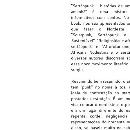
"Sertãopunk - histórias de u
amanhã" é uma mistura 
informativos com contos. No
book, nos são apresentados os
que fazer o Nordeste Se
"Solarpunk, Sertãopunk 
Sustentável", "Religiosidade afr
sertãopunk" e "Afrofuturism
Africana Nodestina e o Sert
diversos autores discorrem 
esse novo movimento literário
surgiu.
Resumindo bem resumido: o
s
tem "punk" no nome à toa, 
ideia de contestação do
sta
posterior destruição. É um 
visa colocar o nordeste e o p
em um lugar diferente do este
repente, cordel, negligênci
representações do nordeste 
disso, se baseia muito no sab