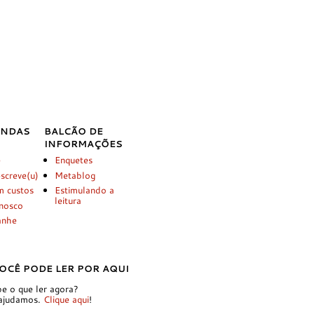
INDAS
BALCÃO DE
INFORMAÇÕES
é
Enquetes
screve(u)
Metablog
m custos
Estimulando a
leitura
onosco
anhe
OCÊ PODE LER POR AQUI
e o que ler agora?
 ajudamos.
Clique aqui
!