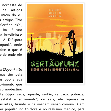
m nordeste do
de artigos
 início do e-
 artigos "Por
rtãopunk?",
e Um Futuro
o-brasileira e
o, A Diáspora
ãopunk", onde
sobre o que é
 e de onde ele
ertãopunk
não
mas sim pela
tus quo
e sua
movimento que
ovo nordestino
riótipo "seca, agreste, sertão, cangaço, pobreza,
a estatal e sofrimento", ou seja, ele repensa as
nas artes, tirando-o da imagem senso comum. Além
er popular, no folclore e no realismo mágico, para