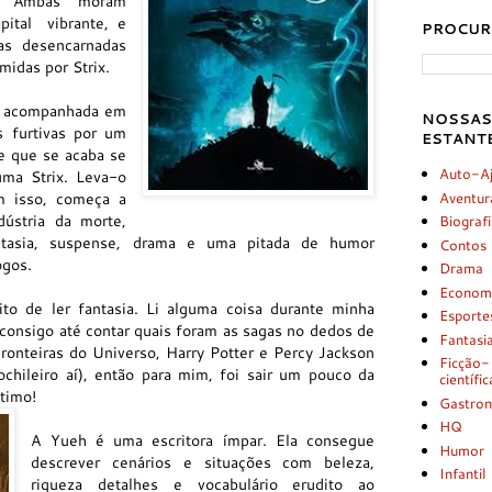
as. Ambas moram
ital vibrante, e
PROCUR
as desencarnadas
midas por Strix.
é acompanhada em
NOSSAS
s furtivas por um
ESTANT
e que se acaba se
Auto-A
ma Strix. Leva-o
m isso, começa a
Aventur
ústria da morte,
Biograf
tasia, suspense, drama e uma pitada de humor
Contos
ogos.
Drama
Econom
o de ler fantasia. Li alguma coisa durante minha
Esporte
consigo até contar quais foram as sagas no dedos de
Fantasi
onteiras do Universo, Harry Potter e Percy Jackson
Ficção-
chileiro aí), então para mim, foi sair um pouco da
científic
ótimo!
Gastro
HQ
A Yueh é uma escritora ímpar. Ela consegue
Humor
descrever cenários e situações com beleza,
Infantil
riqueza detalhes e vocabulário erudito ao