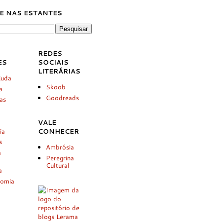
E NAS ESTANTES
REDES
ES
SOCIAIS
LITERÁRIAS
juda
Skoob
a
Goodreads
ias
VALE
ia
CONHECER
s
Ambrósia
a
Peregrina
Cultural
a
nomia