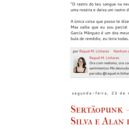
"O rastro do teu sangue na ne
uma roseira e deixa um rastro 
A única coisa que posso te dize
Mas saiba que eu sou parcial
García Márquez é um dos meus a
bula de remédio, eu leria todas.
por
Raquel M. Linhares
Nenhum c
Raquel M. Linhares
Ora com realismo, ora co
sentimentos Me desnudar 
perceba @raquel.m.linha
segunda-feira, 23 de
Sertãopunk - 
Silva e Alan 