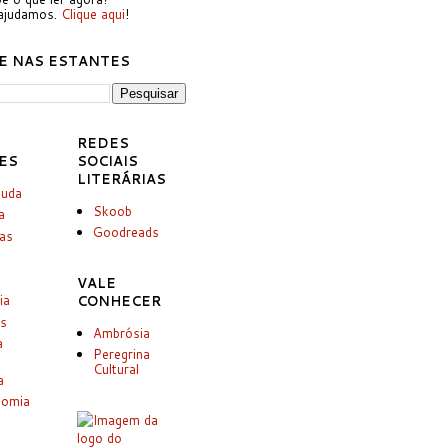
ajudamos.
Clique aqui
!
E NAS ESTANTES
REDES
ES
SOCIAIS
LITERÁRIAS
juda
Skoob
a
Goodreads
ias
VALE
ia
CONHECER
es
Ambrósia
a
Peregrina
Cultural
a
nomia