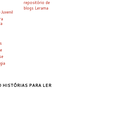
-Juvenil
ra
ra
es
e
se
gia
 HISTÓRIAS PARA LER