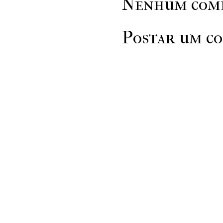
Nenhum come
Postar um c