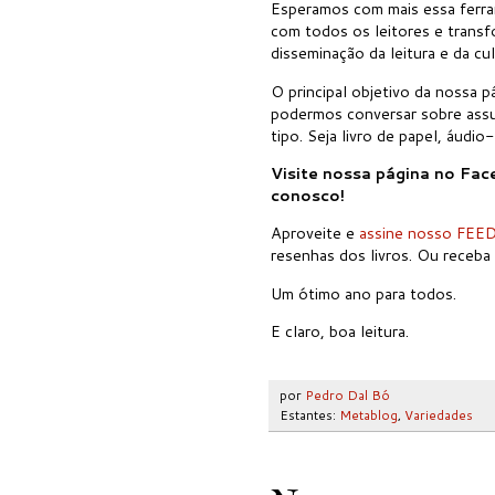
Esperamos com mais essa ferra
com todos os leitores e trans
disseminação da leitura e da cul
O principal objetivo da nossa p
podermos conversar sobre assun
tipo. Seja livro de papel, áudi
Visite nossa página no Face
conosco!
Aproveite e
assine nosso FEE
resenhas dos livros. Ou receb
Um ótimo ano para todos.
E claro, boa leitura.
por
Pedro Dal Bó
Estantes:
Metablog
,
Variedades