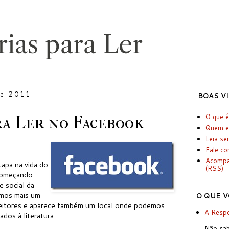
de 2011
BOAS V
ra Ler no Facebook
O que é
Quem e
Leia se
Fale c
Acomp
apa na vida do
(RSS)
começando
e social da
emos mais um
O QUE V
eitores e aparece também um local onde podemos
A Respo
ados à literatura.
Não sab