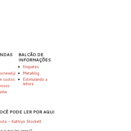
INDAS
BALCÃO DE
INFORMAÇÕES
Enquetes
screve(u)
Metablog
m custos
Estimulando a
leitura
onosco
anhe
OCÊ PODE LER POR AQUI
sta - Kathryn Stockett
e o que ler agora?