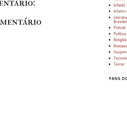
ntário:
Infantil
Infanto
Literatu
omentário
Brasilei
Policial
Política
Religiõ
Romanc
Suspen
Tecnolo
Terror
FANS DO