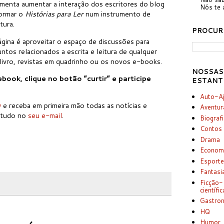
menta aumentar a interação dos escritores do blog
Nós te 
formar o
Histórias para Ler
num instrumento de
tura.
PROCUR
ágina é aproveitar o espaço de discussões para
tos relacionados a escrita e leitura de qualquer
o-livro, revistas em quadrinho ou os novos e-books.
NOSSAS
book, clique no botão “curtir” e participe
ESTANT
Auto-A
D
e receba em primeira mão todas as notícias e
Aventur
a tudo no
seu e-mail
.
Biograf
Contos
Drama
Econom
Esport
Fantasi
Ficção-
científic
Gastro
HQ
Humor