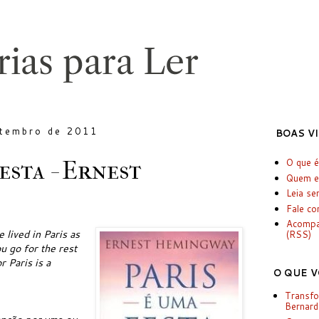
etembro de 2011
BOAS V
esta - Ernest
O que é
Quem e
Leia se
Fale c
Acomp
 lived in Paris as
(RSS)
 go for the rest
r Paris is a
O QUE V
Transf
Bernard