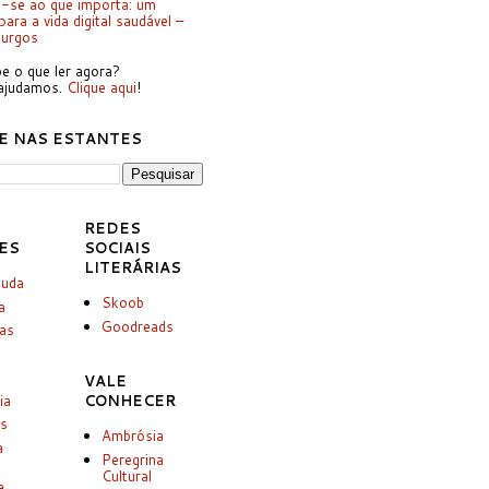
-se ao que importa: um
ara a vida digital saudável –
Burgos
e o que ler agora?
ajudamos.
Clique aqui
!
E NAS ESTANTES
REDES
ES
SOCIAIS
LITERÁRIAS
juda
Skoob
a
Goodreads
ias
VALE
ia
CONHECER
es
Ambrósia
a
Peregrina
Cultural
a