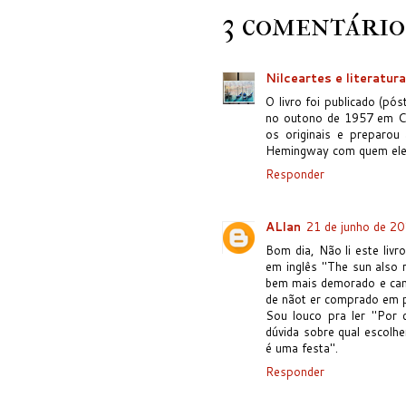
3 comentário
Nilceartes e literatura
O livro foi publicado (p
no outono de 1957 em Cu
os originais e preparou
Hemingway com quem ele v
Responder
ALlan
21 de junho de 20
Bom dia, Não li este livr
em inglês "The sun also 
bem mais demorado e cans
de nãot er comprado em p
Sou louco pra ler "Por 
dúvida sobre qual escolh
é uma festa".
Responder