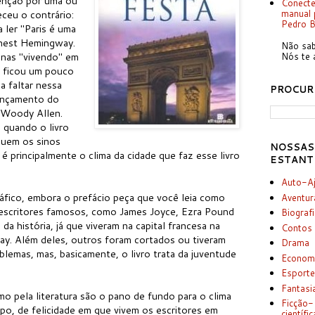
enção por uma ou
Conecte
manual p
eceu o contrário:
Pedro 
a ler "Paris é uma
rnest Hemingway.
Não sab
nas "vivendo" em
Nós te 
io ficou um pouco
a faltar nessa
PROCUR
lançamento do
e Woody Allen.
 quando o livro
 quem os sinos
NOSSAS
é principalmente o clima da cidade que faz esse livro
ESTANT
Auto-A
ráfico, embora o prefácio peça que você leia como
Aventur
s escritores famosos, como James Joyce, Ezra Pound
Biograf
da história, já que viveram na capital francesa na
Contos
. Além deles, outros foram cortados ou tiveram
Drama
blemas, mas, basicamente, o livro trata da juventude
Econom
Esport
Fantasi
mo pela literatura são o pano de fundo para o clima
Ficção-
o, de felicidade em que vivem os escritores em
científic