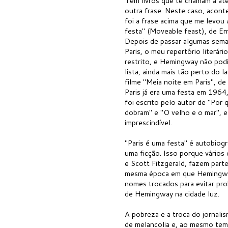
Tem livros que te chamam a at
outra frase. Neste caso, acont
foi a frase acima que me levou 
festa" (Moveable feast), de E
Depois de passar algumas sema
Paris, o meu repertório literár
restrito, e Hemingway não podi
lista, ainda mais tão perto do 
filme "Meia noite em Paris", d
Paris já era uma festa em 1964,
foi escrito pelo autor de "Por
dobram" e "O velho e o mar", e 
imprescindível.
"Paris é uma festa" é autobiog
uma ficção. Isso porque vário
e Scott Fitzgerald, fazem parte 
mesma época em que Hemingway
nomes trocados para evitar pro
de Hemingway na cidade luz.
A pobreza e a troca do jornalis
de melancolia e, ao mesmo temp