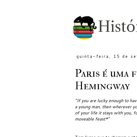
quinta-feira, 15 de s
Paris é uma f
Hemingway
"If you are lucky enough to have
a young man, then wherever you
of your life it stays with you, fo
moveable feast*"