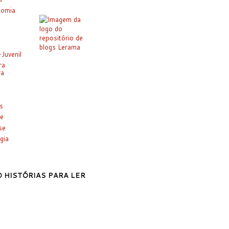
nomia
-Juvenil
ra
ra
es
e
se
gia
 HISTÓRIAS PARA LER