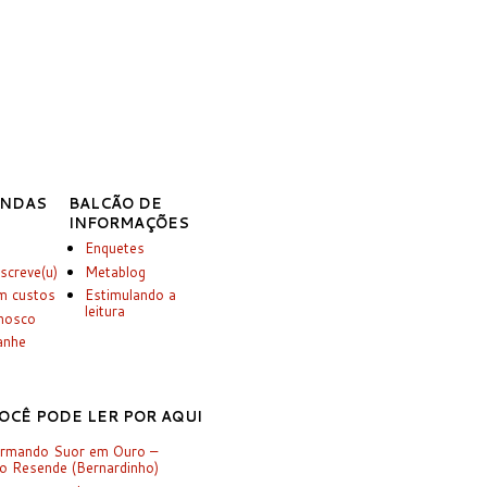
INDAS
BALCÃO DE
INFORMAÇÕES
Enquetes
screve(u)
Metablog
m custos
Estimulando a
leitura
onosco
anhe
OCÊ PODE LER POR AQUI
ormando Suor em Ouro –
o Resende (Bernardinho)