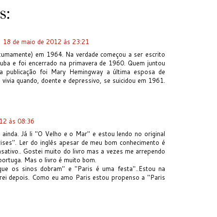
s:
18 de maio de 2012 às 23:21
óstumamente) em 1964. Na verdade começou a ser escrito
ba e foi encerrado na primavera de 1960. Quem juntou
 a publicação foi Mary Hemingway a última esposa de
ivia quando, doente e depressivo, se suicidou em 1961.
12 às 08:36
o ainda. Já li "O Velho e o Mar" e estou lendo no original
rises". Ler do inglês apesar de meu bom conhecimento é
ativo.. Gostei muito do livro mas a vezes me arrependo
ortuga. Mas o livro é muito bom.
que os sinos dobram" e "Paris é uma festa"..Estou na
erei depois. Como eu amo Paris estou propenso a "Paris