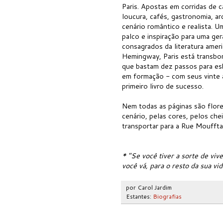
Paris. Apostas em corridas de c
loucura, cafés, gastronomia, a
cenário romântico e realista. 
palco e inspiração para uma ge
consagrados da literatura amer
Hemingway, Paris está transbor
que bastam dez passos para esb
em formação - com seus vinte a
primeiro livro de sucesso.
Nem todas as páginas são flores
cenário, pelas cores, pelos ch
transportar para a Rue Moufft
* "Se você tiver a sorte de vi
você vá, para o resto da sua vid
por
Carol Jardim
Estantes:
Biografias