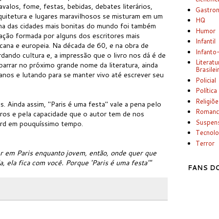
avalos, fome, festas, bebidas, debates literários,
Gastro
rquitetura e lugares maravilhosos se misturam em um
HQ
Uma das cidades mais bonitas do mundo foi também
Humor
ração formada por alguns dos escritores mais
Infantil
icana e europeia. Na década de 60, e na obra de
Infanto
dando cultura e, a impressão que o livro nos dá é de
Literatu
arrar no próximo grande nome da literatura, ainda
Brasilei
nos e lutando para se manter vivo até escrever seu
Policial
Política
Religiõ
. Ainda assim, "Paris é uma festa" vale a pena pelo
Romanc
eiros e pela capacidade que o autor tem de nos
Suspen
ard em pouquíssimo tempo.
Tecnolo
Terror
ver em Paris enquanto jovem, então, onde quer que
a, ela fica com você. Porque 'Paris é uma festa'"
FANS DO