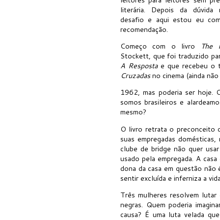
literária. Depois da dúvida 
desafio e aqui estou eu com
recomendação.
Começo com o livro
The H
Stockett, que foi traduzido pa
A Resposta
e que recebeu o t
Cruzadas
no cinema (ainda não 
1962, mas poderia ser hoje. O
somos brasileiros e alardea
mesmo?
O livro retrata o preconceito
suas empregadas domésticas,
clube de bridge não quer usa
usado pela empregada. A casa
dona da casa em questão não é
sentir excluída e inferniza a vid
Três mulheres resolvem lutar 
negras. Quem poderia imagin
causa? É uma luta velada que