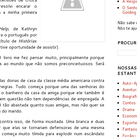
A Respo
resolvi encarar o
O Senho
 a minha primeira
Golding
Não sabe o
Nós te aj
elp,
de Kathryn
ra o português por
ítulo de
Histórias
PROCUR
tive oportunidade de assistir).
 livro me fez pensar muito, principalmente porque
mos ao mundo que não somos preconceituosos. Será
NOSSAS
ESTANT
 das donas de casa da classe média americana contra
Auto-A
 negras. Tudo começa porque uma das senhoras do
Aventur
r o banheiro da casa da amiga porque ele também é
Biograf
 em questão não tem dependências de empregada. A
Contos
 tão abastada quanto suas amigas, mas não quer se
Drama
a do marido.
Econom
contra isso, de forma inusitada. Uma branca e duas
Esport
ar que elas se tornariam defensoras de uma mesma
Fantasi
 começa muito tímida para explodir num escândalo
Ficção-