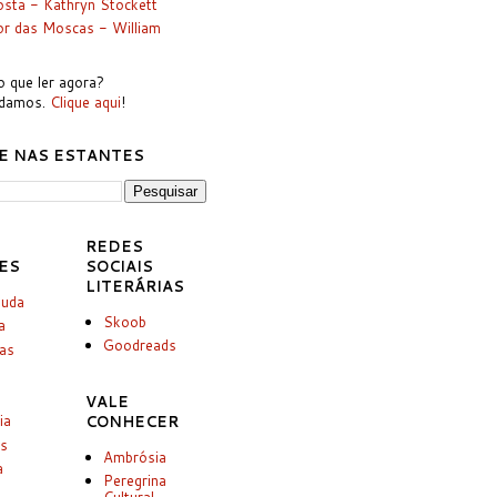
sta - Kathryn Stockett
r das Moscas - William
 que ler agora?
udamos.
Clique aqui
!
E NAS ESTANTES
REDES
ES
SOCIAIS
LITERÁRIAS
juda
Skoob
a
Goodreads
ias
VALE
ia
CONHECER
es
Ambrósia
a
Peregrina