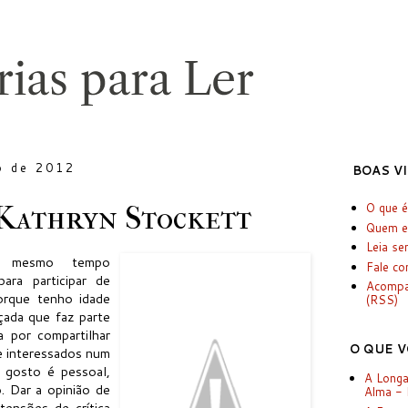
o de 2012
BOAS V
 Kathryn Stockett
O que é
Quem e
Leia se
o mesmo tempo
Fale c
ara participar de
Acomp
porque tenho idade
(RSS)
çada que faz parte
a por compartilhar
O QUE V
 e interessados num
 gosto é pessoal,
A Longa
. Dar a opinião de
Alma -
tensões de crítica