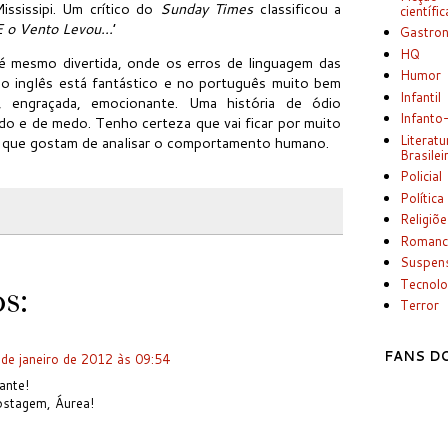
ssissipi. Um crítico do
Sunday Times
classificou a
científic
 o Vento Levou...
’
Gastro
HQ
é mesmo divertida, onde os erros de linguagem das
Humor
o inglês está fantástico e no português muito bem
Infantil
e, engraçada, emocionante. Uma história de ódio
Infanto
do e de medo. Tenho certeza que vai ficar por muito
Literatu
 que gostam de analisar o comportamento humano.
Brasilei
Policial
Política
Religiõ
Romanc
Suspen
Tecnolo
s:
Terror
FANS DO
de janeiro de 2012 às 09:54
ante!
ostagem, Áurea!