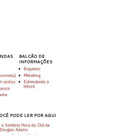
INDAS
BALCÃO DE
INFORMAÇÕES
Enquetes
screve(u)
Metablog
m custos
Estimulando a
leitura
onosco
anhe
OCÊ PODE LER POR AQUI
 e Sombria Hora do Chá da
 Douglas Adams