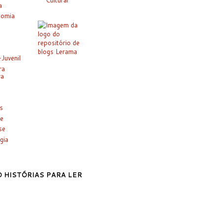
Cultural
a
nomia
-Juvenil
ra
ra
es
e
se
gia
 HISTÓRIAS PARA LER