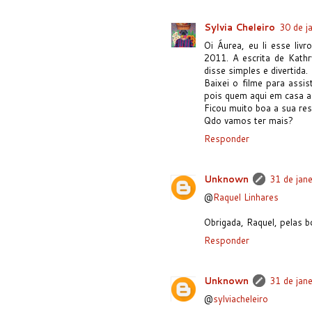
Sylvia Cheleiro
30 de j
Oi Áurea, eu li esse liv
2011. A escrita de Kathr
disse simples e divertida.
Baixei o filme para assis
pois quem aqui em casa as
Ficou muito boa a sua re
Qdo vamos ter mais?
Responder
Unknown
31 de jan
@
Raquel Linhares
Obrigada, Raquel, pelas b
Responder
Unknown
31 de jan
@
sylviacheleiro