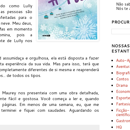
Não sab
do como Lully
Nós te 
, as pessoas são
nfeitadas para o
PROCUR
 neve. Meu deus,
 Mas em momento
mina, pois a
nte de Lully nos
NOSSAS
ESTANT
d assumidaça e orgulhosa, ela está disposta a fazer
Auto-A
a experiência da sua vida. Mas para isso, terá que
Aventur
completamente diferentes de si mesma e reaprenderá
Biograf
s... de todos os tipos.
Contos
Drama
Econom
ne Maurey nos presenteia com uma obra detalhada,
Esport
nte fácil e gostosa. Você começa a ler e, quando
50 páginas. Em menos de uma semana, eu, que me
Fantasi
, terminei e fiquei com saudades. Aguardando os
Ficção-
científic
Gastro
HQ