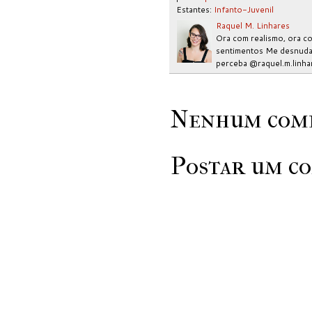
Estantes:
Infanto-Juvenil
Raquel M. Linhares
Ora com realismo, ora co
sentimentos Me desnudar
perceba @raquel.m.linha
Nenhum come
Postar um c