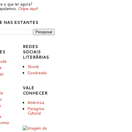
e o que ler agora?
ajudamos.
Clique aqui
!
E NAS ESTANTES
REDES
ES
SOCIAIS
LITERÁRIAS
juda
Skoob
a
Goodreads
ias
VALE
ia
CONHECER
es
Ambrósia
a
Peregrina
Cultural
a
nomia