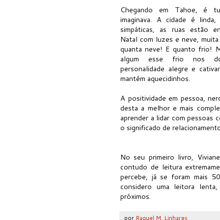
Chegando em Tahoe, é tu
imaginava. A cidade é linda
simpáticas, as ruas estão e
Natal com luzes e neve, muita
quanta neve! E quanto frio!
algum esse frio nos do
personalidade alegre e cativa
mantém aquecidinhos.
A positividade em pessoa, ner
desta a melhor e mais complet
aprender a lidar com pessoas 
o significado de relacionamento
No seu primeiro livro, Vivia
contudo de leitura extremame
percebe, já se foram mais 
considero uma leitora lenta
próximos.
por
Raquel M. Linhares