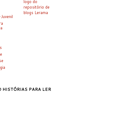
-Juvenil
ra
ra
es
e
se
gia
 HISTÓRIAS PARA LER