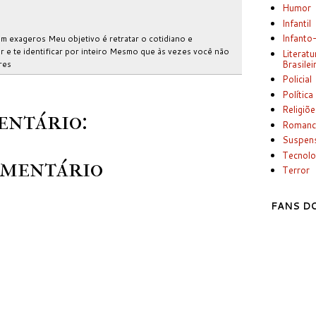
Humor
Infantil
Infanto
m exageros Meu objetivo é retratar o cotidiano e
 e te identificar por inteiro Mesmo que às vezes você não
Literatu
Brasilei
res
Policial
Política
Religiõ
ntário:
Romanc
Suspen
Tecnolo
omentário
Terror
FANS DO