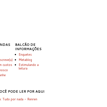
INDAS
BALCÃO DE
INFORMAÇÕES
Enquetes
screve(u)
Metablog
m custos
Estimulando a
leitura
onosco
anhe
OCÊ PODE LER POR AQUI
: Tudo por nada - Renren