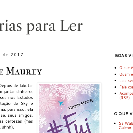
o de 2017
BOAS V
ne Maurey
O que é
Quem e
Leia se
Depois de labutar
Fale c
 juntar dinheiro,
Acomp
eses nos Estados
(RSS)
stação de Sky e
: para isso, ela
O QUE V
mãe, seus amigos,
as certezas (mas
Sa Wala
, shhh).
Galeno