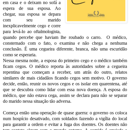
em casa e o deixam no sofá a
espera de sua esposa. Ao
chegar, sua esposa se depara
com seu marido
inexplicavelmente cego e corre
para levá-lo ao oftalmologista,
quando percebe que haviam lhe roubado o carro. O médico,
consternado com o fato, o examina e não chega a nenhuma
conclusão. É uma cegueira diferente, branca, não uma escuridão
como se esperaria.
Nessa mesma noite, a esposa do primeiro cego e o médico também
ficam cegos. O médico reporta às autoridades sobre a cegueira
repentina que começam a receber, um atrás do outro, relatos
similares de mais cidadãos ficando cegos sem motivo. O governo
decide, então, reunir os novos cegos e os isolar em quarentena, até
que se descubra como lidar com essa nova doença. A esposa do
médico, que não estava cega, assim se declara para não se separar
do marido nessa situação tão adversa.
Começa então uma operação de quase guerra: o governo os coloca
num hospício desativado, com soldados fazendo a vigília do local
para garantir a ordem e evitar a fuga dos doentes. Os doentes não