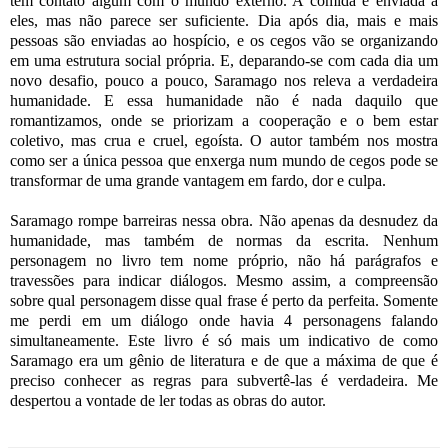
tem contato algum com o mundo externo. A comida é enviada a
eles, mas não parece ser suficiente. Dia após dia, mais e mais
pessoas são enviadas ao hospício, e os cegos vão se organizando
em uma estrutura social própria. E, deparando-se com cada dia um
novo desafio, pouco a pouco, Saramago nos releva a verdadeira
humanidade. E essa humanidade não é nada daquilo que
romantizamos, onde se priorizam a cooperação e o bem estar
coletivo, mas crua e cruel, egoísta. O autor também nos mostra
como ser a única pessoa que enxerga num mundo de cegos pode se
transformar de uma grande vantagem em fardo, dor e culpa.
Saramago rompe barreiras nessa obra. Não apenas da desnudez da
humanidade, mas também de normas da escrita. Nenhum
personagem no livro tem nome próprio, não há parágrafos e
travessões para indicar diálogos. Mesmo assim, a compreensão
sobre qual personagem disse qual frase é perto da perfeita. Somente
me perdi em um diálogo onde havia 4 personagens falando
simultaneamente. Este livro é só mais um indicativo de como
Saramago era um gênio de literatura e de que a máxima de que é
preciso conhecer as regras para subvertê-las é verdadeira. Me
despertou a vontade de ler todas as obras do autor.