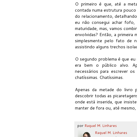
O primeiro é que, até a meta
contada numa estrutura pouco 
do relacionamento, detalhando 
eu não consegui achar fofo,
maturidade, mas, vamos combin
envolvidas? Então, a primeira 
simplesmente pelo fato de n
assistindo alguns trechos isol
O segundo problema é que eu n
era bem o público alvo. Ap
necessários para escrever os 
chatíssimas. Chatíssimas.
Apenas da metade do livro p
descobrir todas as picaretagen
onde está inserida, que insist
manter de fora ou, até mesmo, c
por
Raquel M. Linhares
Raquel M. Linhares