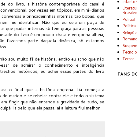
Infanto
de do livro, a história contemporânea do casal é
Literatu
convencional, por vezes em tópicos, em mini-diários
Brasilei
conversas e brincadeirinhas internas tão bobas, que
Policial
 nem me identificar. Não que eu seja um poço de
Política
ar que piadas internas só tem graça para as pessoas
Religiõ
metade do livro é um pouco chata e vergonha alheia,
Romanc
ão fazermos parte daquela dinâmica, só estarmos
Suspen
ados.
Tecnolo
ão sou muito fã de história, então eu acho que não
Terror
esar de admirar o conhecimento e inteligência
trechos históricos, eu achei essas partes do livro
FANS DO
ara o final que a história engrena: Lia começa a
s do marido e se rebelar contra ele e todo o sistema
e em fingir que não entende a gravidade de tudo, se
ulpá-la pelo que ela passa, aí a leitura flui melhor.