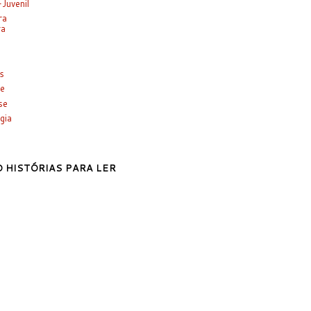
-Juvenil
ra
ra
es
e
se
gia
 HISTÓRIAS PARA LER