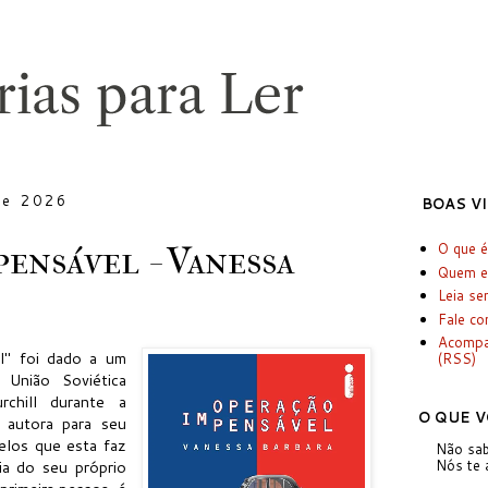
de 2026
BOAS V
ensável - Vanessa
O que é
Quem e
Leia se
Fale c
Acomp
l" foi dado a um
(RSS)
 União Soviética
chill durante a
O QUE V
a autora para seu
lelos que esta faz
Não sab
ria do seu próprio
Nós te 