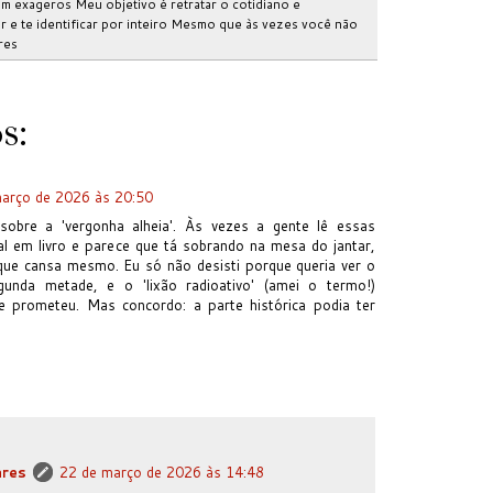
m exageros Meu objetivo é retratar o cotidiano e
 e te identificar por inteiro Mesmo que às vezes você não
res
s:
arço de 2026 às 20:50
obre a 'vergonha alheia'. Às vezes a gente lê essas
al em livro e parece que tá sobrando na mesa do jantar,
 que cansa mesmo. Eu só não desisti porque queria ver o
unda metade, e o 'lixão radioativo' (amei o termo!)
e prometeu. Mas concordo: a parte histórica podia ter
ares
22 de março de 2026 às 14:48