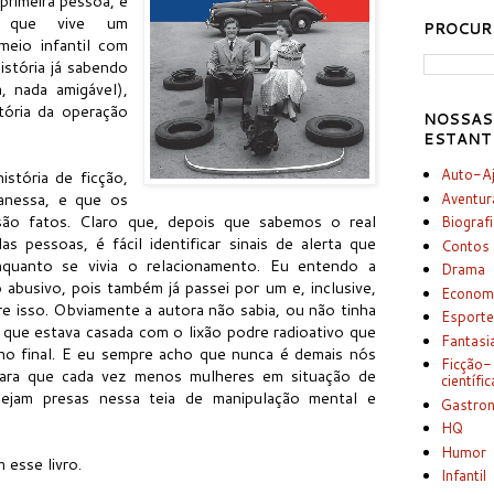
primeira pessoa, é
a, que vive um
PROCUR
meio infantil com
istória já sabendo
, nada amigável),
ória da operação
NOSSAS
ESTANT
Auto-A
istória de ficção,
anessa, e que os
Aventur
 são fatos. Claro que, depois que sabemos o real
Biograf
as pessoas, é fácil identificar sinais de alerta que
Contos
nquanto se vivia o relacionamento. Eu entendo a
Drama
abusivo, pois também já passei por um e, inclusive,
Econom
re isso. Obviamente a autora não sabia, ou não tinha
Esport
r, que estava casada com o lixão podre radioativo que
Fantasi
no final. E eu sempre acho que nunca é demais nós
Ficção-
 para que cada vez menos mulheres em situação de
científic
e sejam presas nessa teia de manipulação mental e
Gastro
HQ
Humor
 esse livro.
Infantil