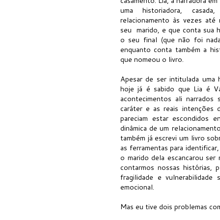
casamento. Lia, a narradora em 
uma historiadora, casad
relacionamento às vezes até 
seu marido, e que conta sua h
o seu final (que não foi nada
enquanto conta também a hist
que nomeou o livro.
Apesar de ser intitulada uma h
hoje já é sabido que Lia é V
acontecimentos ali narrados
caráter e as reais intenções d
pareciam estar escondidos e
dinâmica de um relacionamento 
também já escrevi um livro sob
as ferramentas para identifica
o marido dela escancarou ser 
contarmos nossas histórias,
fragilidade e vulnerabilidad
emocional.
Mas eu tive dois problemas com