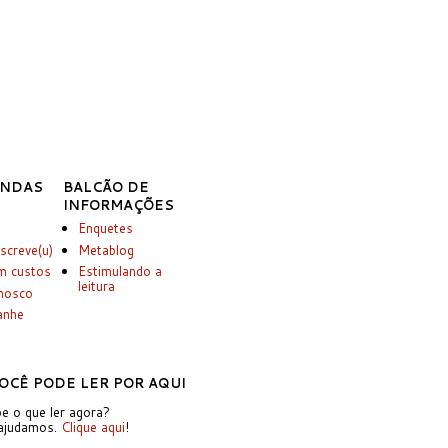
INDAS
BALCÃO DE
INFORMAÇÕES
Enquetes
screve(u)
Metablog
m custos
Estimulando a
leitura
onosco
anhe
OCÊ PODE LER POR AQUI
e o que ler agora?
ajudamos.
Clique aqui
!