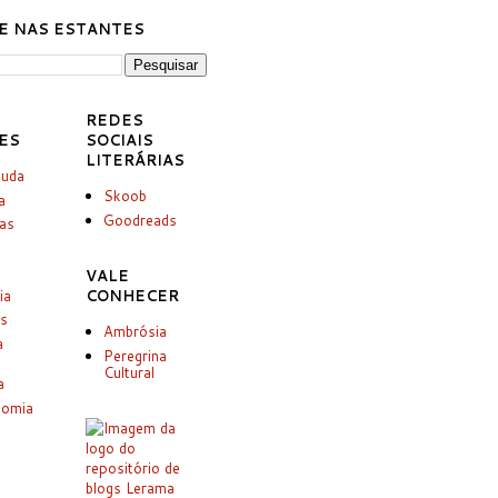
E NAS ESTANTES
REDES
ES
SOCIAIS
LITERÁRIAS
juda
Skoob
a
Goodreads
ias
VALE
ia
CONHECER
es
Ambrósia
a
Peregrina
Cultural
a
nomia