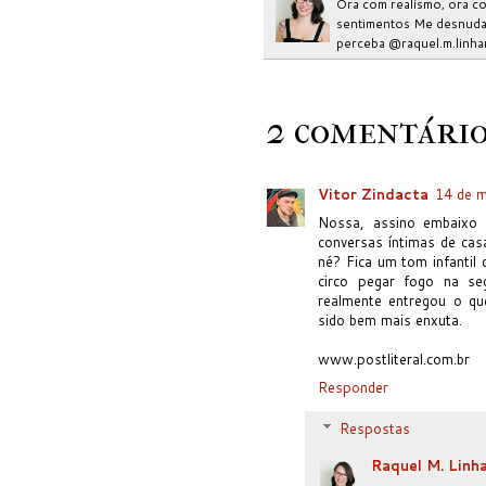
Ora com realismo, ora co
sentimentos Me desnudar
perceba @raquel.m.linha
2 comentário
Vitor Zindacta
14 de m
Nossa, assino embaixo s
conversas íntimas de cas
né? Fica um tom infantil
circo pegar fogo na seg
realmente entregou o qu
sido bem mais enxuta.
www.postliteral.com.br
Responder
Respostas
Raquel M. Linh