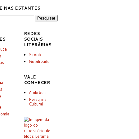
E NAS ESTANTES
REDES
ES
SOCIAIS
LITERÁRIAS
juda
Skoob
a
Goodreads
ias
VALE
ia
CONHECER
es
Ambrósia
a
Peregrina
Cultural
a
nomia