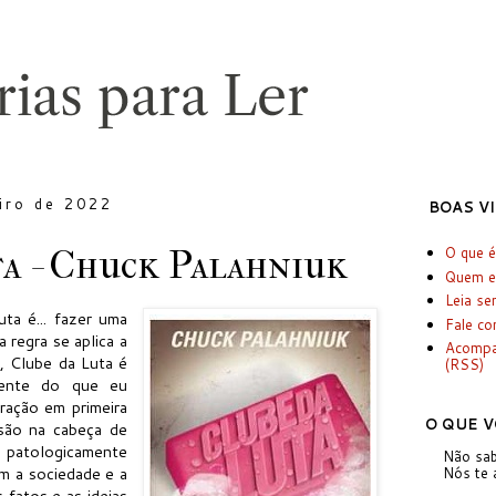
iro de 2022
BOAS V
a - Chuck Palahniuk
O que é
Quem e
Leia se
uta é... fazer uma
Fale c
 regra se aplica a
Acomp
m, Clube da Luta é
(RSS)
rente do que eu
ração em primeira
O QUE V
são na cabeça de
patologicamente
Não sab
m a sociedade e a
Nós te 
 fatos e as ideias