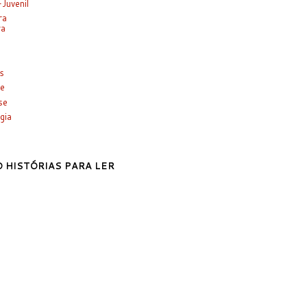
-Juvenil
ra
ra
es
e
se
gia
 HISTÓRIAS PARA LER