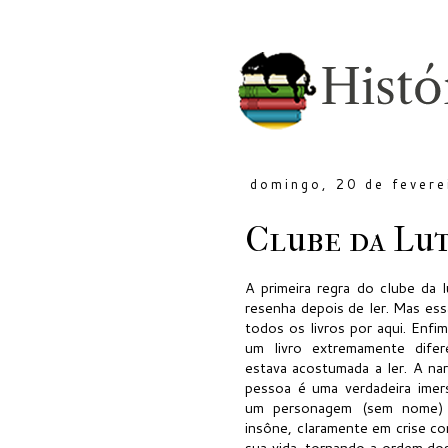
domingo, 20 de fevere
Clube da Lut
A primeira regra do clube da l
resenha depois de ler. Mas essa
todos os livros por aqui. Enfi
um livro extremamente dife
estava acostumada a ler. A nar
pessoa é uma verdadeira imer
um personagem (sem nome) 
insône, claramente em crise co
sua vida, tornando a ordem dos