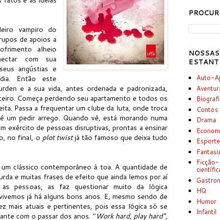
PROCUR
eiro vampiro do
rupos de apoios a
ofrimento alheio
NOSSAS
ectar com sua
ESTANT
seus angústias e
dia. Então este
Auto-A
rden e a sua vida, antes ordenada e padronizada,
Aventur
nteiro. Começa perdendo seu apartamento e todos os
Biograf
ta. Passa a frequentar um clube da luta, onde troca
Contos
té um pedir arrego. Quando vê, está morando numa
Drama
 exército de pessoas disruptivas, prontas a ensinar
Econom
o, no final, o
plot twist
já tão famoso que deixa tudo
Esport
Fantasi
Ficção-
u um clássico contemporâneo à toa. A quantidade de
científic
surda e muitas frases de efeito que ainda lemos por aí
Gastro
 as pessoas, as faz questionar muito da lógica
HQ
 vivemos já há alguns bons anos. E, mesmo sendo de
Humor
ez mais atuais e pertinentes, pois essa lógica só se
Infantil
ante com o passar dos anos. "
Work hard, play hard"
,