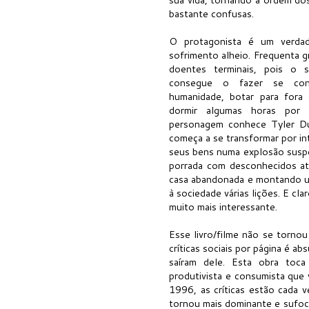
bastante confusas.
O protagonista é um verdad
sofrimento alheio. Frequenta g
doentes terminais, pois o s
consegue o fazer se con
humanidade, botar para fora 
dormir algumas horas por 
personagem conhece Tyler Du
começa a se transformar por i
seus bens numa explosão suspei
porrada com desconhecidos a
casa abandonada e montando um
à sociedade várias lições. E clar
muito mais interessante.
Esse livro/filme não se torno
críticas sociais por página é ab
saíram dele. Esta obra toca
produtivista e consumista que
1996, as críticas estão cada v
tornou mais dominante e sufoc