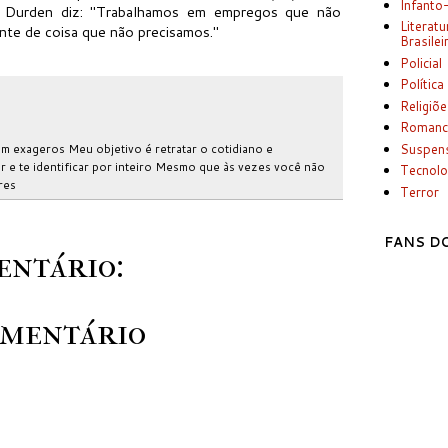
Infanto
r Durden diz: "Trabalhamos em empregos que não
Literatu
te de coisa que não precisamos."
Brasilei
Policial
Política
Religiõ
Romanc
Suspen
m exageros Meu objetivo é retratar o cotidiano e
 e te identificar por inteiro Mesmo que às vezes você não
Tecnolo
res
Terror
FANS DO
ntário:
omentário