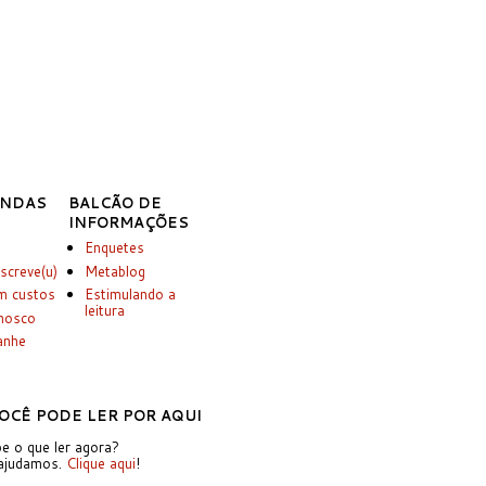
INDAS
BALCÃO DE
INFORMAÇÕES
Enquetes
screve(u)
Metablog
m custos
Estimulando a
leitura
onosco
anhe
OCÊ PODE LER POR AQUI
e o que ler agora?
ajudamos.
Clique aqui
!