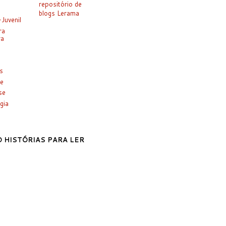
-Juvenil
ra
ra
es
e
se
gia
 HISTÓRIAS PARA LER