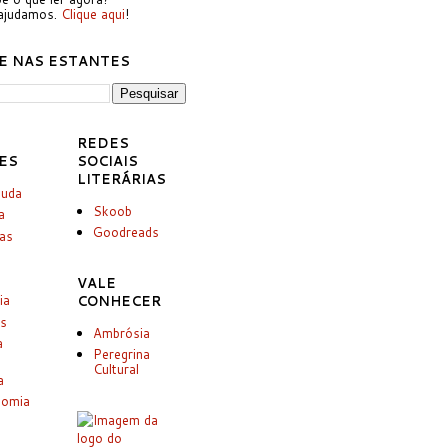
ajudamos.
Clique aqui
!
E NAS ESTANTES
REDES
ES
SOCIAIS
LITERÁRIAS
juda
Skoob
a
Goodreads
ias
VALE
ia
CONHECER
es
Ambrósia
a
Peregrina
Cultural
a
nomia