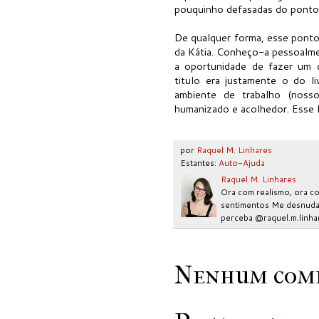
pouquinho defasadas do ponto d
De qualquer forma, esse ponto 
da Kátia. Conheço-a pessoalmen
a oportunidade de fazer um 
titulo era justamente o do l
ambiente de trabalho (noss
humanizado e acolhedor. Esse li
por
Raquel M. Linhares
Estantes:
Auto-Ajuda
Raquel M. Linhares
Ora com realismo, ora co
sentimentos Me desnudar
perceba @raquel.m.linha
Nenhum come