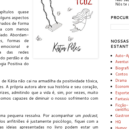
Nós te 
pítulos quase
alguns aspectos
PROCUR
lhados de forma
ida com menos
ciado. Abordam-
is, formas de
NOSSAS
a emocional e
ESTANT
cia das redes
Auto-A
, do perdão e da
Aventur
ogia Positiva do
Biograf
Contos
Drama
 de Kátia não cai na armadilha da positividade tóxica,
. A própria autora abre sua história e seu coração,
Econom
rizes, admitindo que a vida é, sim, por vezes, muito
Esport
somos capazes de diminuir o nosso sofrimento com
Fantasi
Ficção-
científic
 uma pequena ressalva. Por acompanhar um
podcast
,
Gastro
s anfitriões é justamente psicólogo, fiquei com a
HQ
as ideias apresentadas no livro podem estar um
Humor