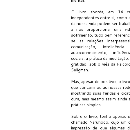
mental.
O livro aborda, em 14 ca
independentes entre si, como 
da nossa vida podem ser traba
a nos proporcionar uma v
sofrimento, tudo bem referen
se as relações interpessoa
comunicação, inteligênci
autoconhecimento, influên
sociais, a prática da meditação
gratidão, sob o viés da Psicol
Seligman.
Mas, apesar de positivo, o livro
que contaminou as nossas redes
mostrando suas feridas e cicat
dura, mas mesmo assim ainda 
práticas simples.
Sobre o livro, tenho apenas
chamado Naruhodo, cujo um do
impressão de que algumas d