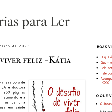
ereiro de 2022
BOAS V
viver feliz - Kátia
O que é
Quem e
Leia se
Fale c
Acomp
primeira obra de
(RSS)
UFLA e doutora
m 260 páginas
O QUE V
onhecimento e a
m mais de uma
Quincas
uisa em saúde
Não sab