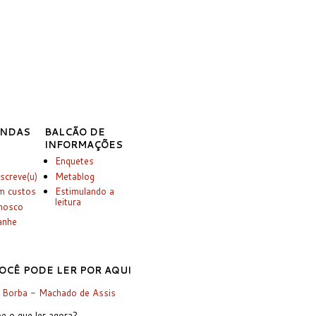
INDAS
BALCÃO DE
INFORMAÇÕES
Enquetes
screve(u)
Metablog
m custos
Estimulando a
leitura
onosco
anhe
OCÊ PODE LER POR AQUI
 Borba - Machado de Assis
e o que ler agora?