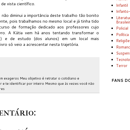
e vista científico.
Infantil
Infanto
não diminui a importância deste trabalho tão bonito
Literatu
te, pois trabalhamos no mesmo local e já tinha tido
Brasilei
curso de formação dedicado aos professores cujo
Policial
ivro. A Kátia vem há anos tentando transformar o
Política
o) e de estudo (dos alunos) em um local mais
Religiõ
vro só veio a acrescentar nesta trajetória.
Romanc
Suspen
Tecnolo
Terror
m exageros Meu objetivo é retratar o cotidiano e
FANS DO
 e te identificar por inteiro Mesmo que às vezes você não
res
ntário: